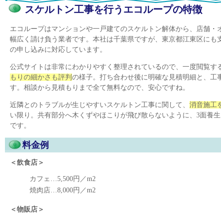
スケルトン工事を行うエコループの特徴
エコループはマンションや一戸建てのスケルトン解体から、店舗・
幅広く請け負う業者です。本社は千葉県ですが、東京都江東区にも
の申し込みに対応しています。
公式サイトは非常にわかりやすく整理されているので、一度閲覧す
もりの細かさも評判
の様子。打ち合わせ後に明確な見積明細と、工
す。相談から見積もりまで全て無料なので、安心ですね。
近隣とのトラブルが生じやすいスケルトン工事に関して、
消音施工
い限り。共有部分へ木くずやほこりが飛び散らないように、3面養
です。
料金例
＜飲食店＞
カフェ…5,500円／m2
焼肉店…8,000円／m2
＜物販店＞